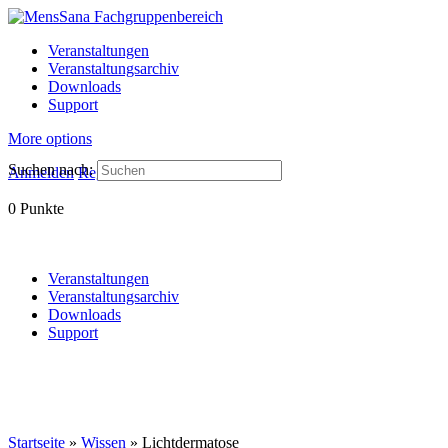
Veranstaltungen
Veranstaltungsarchiv
Downloads
Support
More options
Suchen nach:
Anmelden
Registrieren
0
Punkte
Veranstaltungen
Veranstaltungsarchiv
Downloads
Support
Startseite
»
Wissen
»
Lichtdermatose