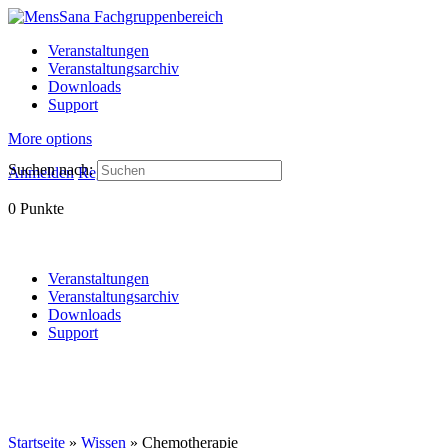
Veranstaltungen
Veranstaltungsarchiv
Downloads
Support
More options
Suchen nach:
Anmelden
Registrieren
0
Punkte
Veranstaltungen
Veranstaltungsarchiv
Downloads
Support
Startseite
»
Wissen
»
Chemotherapie