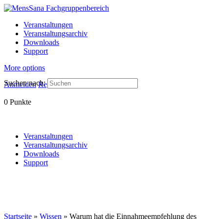
Veranstaltungen
Veranstaltungsarchiv
Downloads
Support
More options
Suchen nach:
Anmelden
Registrieren
0
Punkte
Veranstaltungen
Veranstaltungsarchiv
Downloads
Support
Startseite
»
Wissen
»
Warum hat die Einnahmeempfehlung des