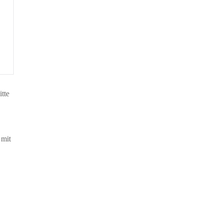
tte
 mit